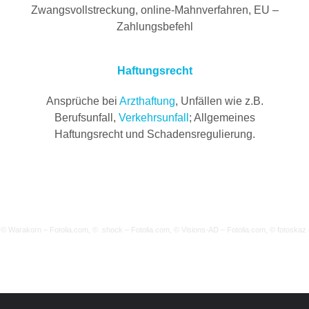
Zwangsvollstreckung, online-Mahnverfahren, EU –
Zahlungsbefehl
Haftungsrecht
Ansprüche bei
Arzthaftung
, Unfällen wie z.B.
Berufsunfall,
Verkehrsunfall
; Allgemeines
Haftungsrecht und Schadensregulierung.
 © Warakorn – Fotolia.com, © .shock – Fotolia.com, © Visions-AD – Fotolia.com, © fotoskaz